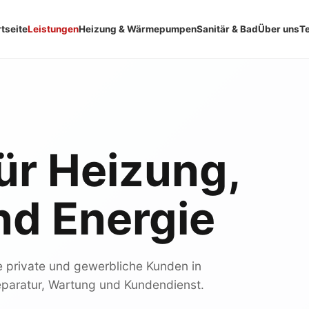
rtseite
Leistungen
Heizung & Wärmepumpen
Sanitär & Bad
Über uns
T
ür Heizung,
nd Energie
e private und gewerbliche Kunden in
paratur, Wartung und Kundendienst.