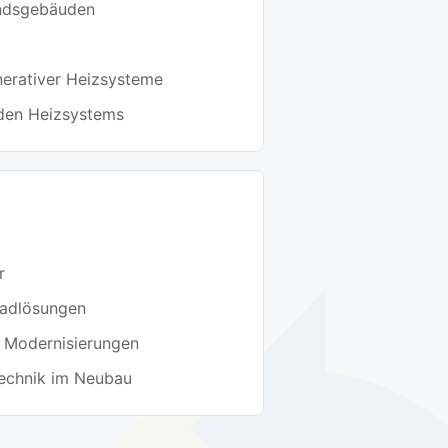
ndsgebäuden
nerativer Heizsysteme
den Heizsystems
r
Badlösungen
i Modernisierungen
technik im Neubau